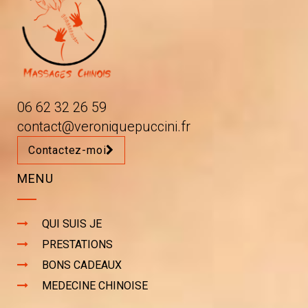
VOUS
SOUHAITEZ
PLUS
06 62 32 26 59
D'INFORMATIONS
contact@veroniquepuccini.fr
SUR
Contactez-moi
VERONIQUE
MENU
PUCCINI
QUI SUIS JE
MASSAGE
PRESTATIONS
BONS CADEAUX
MEDECINE CHINOISE
MASSAGE POUR LES SPORTIFS